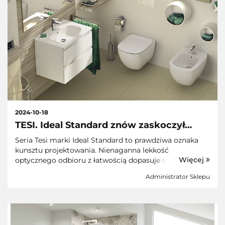
2024-10-18
TESI. Ideal Standard znów zaskoczył
piękną kolekcją w świecie wyposażenia
Seria Tesi marki Ideal Standard to prawdziwa oznaka
łazienek
kunsztu projektowania. Nienaganna lekkość
Więcej
optycznego odbioru z łatwością dopasuje się w
wymagania osób, którym zależy na ciekawym efekcie
Administrator Sklepu
końcowym. O czym warto wspomnieć to ogólna b...