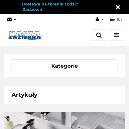
Dostawa na terenie Łodzi?
Zadzowń!
(
0
)
Zaloguj się
Załóż konto
Dodaj zgłoszenie
Zgody cookies
Kategorie
Artykuły