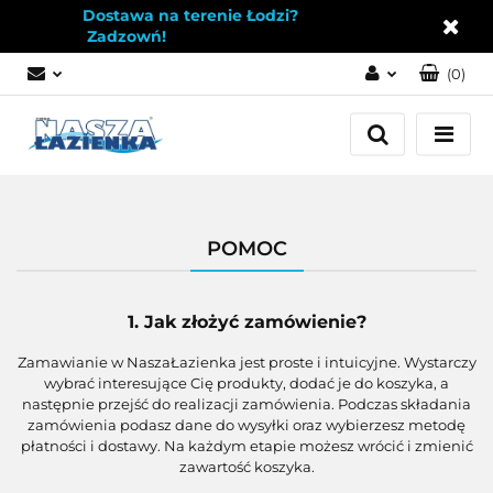
Dostawa na terenie Łodzi?
Zadzowń!
(
0
)
Zaloguj się
Załóż konto
Dodaj zgłoszenie
Zgody cookies
POMOC
1. Jak złożyć zamówienie?
Zamawianie w NaszaŁazienka jest proste i intuicyjne. Wystarczy
wybrać interesujące Cię produkty, dodać je do koszyka, a
następnie przejść do realizacji zamówienia. Podczas składania
zamówienia podasz dane do wysyłki oraz wybierzesz metodę
płatności i dostawy. Na każdym etapie możesz wrócić i zmienić
zawartość koszyka.