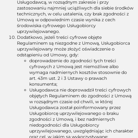
Usługodawcą, w rozsądnym zakresie i przy
zastosowaniu najmniej uciążliwych dla siebie środków
technicznych, w celu ustalenia, czy brak zgodności z
Umową w odpowiednim czasie wynika z cech
środowiska cyfrowego Usługobiorcy
uprzywilejowanego.
Dodatkowo, jeżeli treści cyfrowe objęte
Regulaminem są niezgodne z Umową, Usługobiorca
uprzywilejowany może złożyć oświadczenie o
odstąpieniu od Umowy, gdy:
doprowadzenie do zgodności tych treści
cyfrowych z Umową jest niemożliwe albo
wymaga nadmiernych kosztów stosownie do
art. 43m ust. 2 i 3 Ustawy o prawach
konsumenta;
Usługodawca nie doprowadził treści cyfrowych
objętych Regulaminem do zgodności z Umową
w rozsądnym czasie od chwili, w której
Usługodawca został poinformowany przez
Usługobiorcę uprzywilejowanego o braku
zgodności z Umową, i bez nadmiernych
niedogodności dla Usługobiorcy
uprzywilejowanego, uwzględniając ich charakter
oraz cel, w jakim są wykorzystywane;