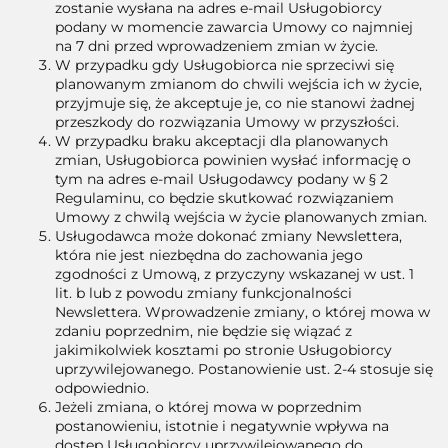
zostanie wysłana na adres e-mail Usługobiorcy
podany w momencie zawarcia Umowy co najmniej
na 7 dni przed wprowadzeniem zmian w życie.
W przypadku gdy Usługobiorca nie sprzeciwi się
planowanym zmianom do chwili wejścia ich w życie,
przyjmuje się, że akceptuje je, co nie stanowi żadnej
przeszkody do rozwiązania Umowy w przyszłości.
W przypadku braku akceptacji dla planowanych
zmian, Usługobiorca powinien wysłać informację o
tym na adres e-mail Usługodawcy podany w § 2
Regulaminu, co będzie skutkować rozwiązaniem
Umowy z chwilą wejścia w życie planowanych zmian.
Usługodawca może dokonać zmiany Newslettera,
która nie jest niezbędna do zachowania jego
zgodności z Umową, z przyczyny wskazanej w ust. 1
lit. b lub z powodu zmiany funkcjonalności
Newslettera. Wprowadzenie zmiany, o której mowa w
zdaniu poprzednim, nie będzie się wiązać z
jakimikolwiek kosztami po stronie Usługobiorcy
uprzywilejowanego. Postanowienie ust. 2-4 stosuje się
odpowiednio.
Jeżeli zmiana, o której mowa w poprzednim
postanowieniu, istotnie i negatywnie wpływa na
dostęp Usługobiorcy uprzywilejowanego do