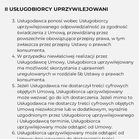
II USŁUGOBIORCY UPRZYWILEJOWANI
Usługodawca ponosi wobec Usługobiorcy
uprzywilejowanego odpowiedzialność za zgodność
świadczenia z Umową, przewidzianą przez
powszechnie obowiązujące przepisy prawa, w tym
zwłaszcza przez przepisy Ustawy o prawach
konsumenta.
W przypadku niewłaściwej realizacji przez
Usługodawcę Umowy, Usługobiorca uprzywilejowany
ma możliwość skorzystania z uprawnień
uregulowanych w rozdziale 5b Ustawy o prawach
konsumenta.
Jeżeli Usługodawca nie dostarczył treści cyfrowych
objętych Umową, Usługobiorca uprzywilejowany
może wezwać go do ich dostarczenia. Jeżeli mimo to
Usługodawca nie dostarczy treści cyfrowych objętych
Umową niezwłocznie lub w dodatkowym, wyraźnie
uzgodnionym przez Usługobiorcę uprzywilejowanego
i Usługodawcę terminie, Usługobiorca
uprzywilejowany może odstąpić od Umowy.
Usługobiorca uprzywilejowany może odstąpić od
Umowy bez wzywania do dostarczenia treści