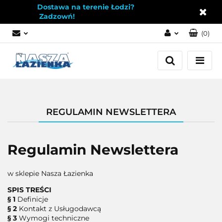
Dostawa na terenie Łodzi?
Zadzowń!
(
0
)
Zaloguj się
Załóż konto
Dodaj zgłoszenie
Zgody cookies
REGULAMIN NEWSLETTERA
Regulamin Newslettera
w sklepie Nasza Łazienka
SPIS TREŚCI
§ 1
Definicje
§ 2
Kontakt z Usługodawcą
§ 3
Wymogi techniczne