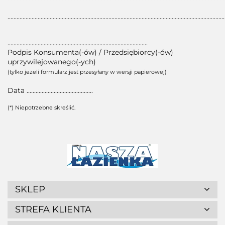
................................................................................................................................................
.............................................................................................
Podpis Konsumenta(-ów) / Przedsiębiorcy(-ów)
uprzywilejowanego(-ych)
(tylko jeżeli formularz jest przesyłany w wersji papierowej)
Data ............................................
(*) Niepotrzebne skreślić.
SKLEP
STREFA KLIENTA