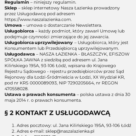
Regulamin
– niniejszy regulamin.
Sklep
– sklep internetowy Nasza Łazienka prowadzony
przez Usługodawcę pod adresem
https://www.naszalazienka.com.
Umowa
– umowa o dostarczanie Newslettera.
Usługobiorca
– każdy podmiot, który zawarł Umowę lub
podejmuje czynności zmierzające do jej zawarcia.
Usługobiorca uprzywilejowany
– Usługobiorca, który jest
Konsumentem lub Przedsiębiorcą uprzywilejowanym.
Usługodawca
– NASZA ŁAZIENKA - BŁASZCZYK, EFISZOW
SPÓŁKA JAWNA z siedzibą pod adresem ul. Jana
Kilińskiego 195A, 93-106 Łódź, wpisana do Krajowego
Rejestru Sądowego - rejestru przedsiębiorców przez Sąd
Rejonowy dla Łodzi-Śródmieścia w Łodzi, XX Wydział KR,
pod nr KRS 0000089093, NIP 7290205664, nr REGON
470558028.
Ustawa o prawach konsumenta
– polska ustawa z dnia 30
maja 2014 r. o prawach konsumenta.
§ 2 KONTAKT Z USŁUGODAWCĄ
Adres pocztowy: ul. Jana Kilińskiego 195A, 93-106 Łódź
Adres e-mail: sklep@naszalazienka.pl