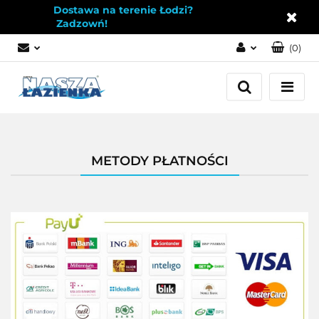
Dostawa na terenie Łodzi?
Zadzowń!
(
0
)
Zaloguj się
Załóż konto
Dodaj zgłoszenie
Zgody cookies
METODY PŁATNOŚCI