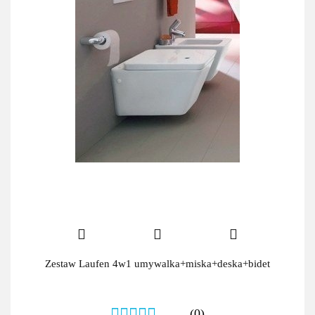
Zestaw Laufen 4w1 umywalka+miska+deska+bidet
(0)