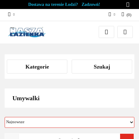
Dostawa na terenie Łodzi? Zadzowń!
(
0
)
Zaloguj się
Załóż konto
Dodaj zgłoszenie
Zgody cookies
Kategorie
Szukaj
Umywalki