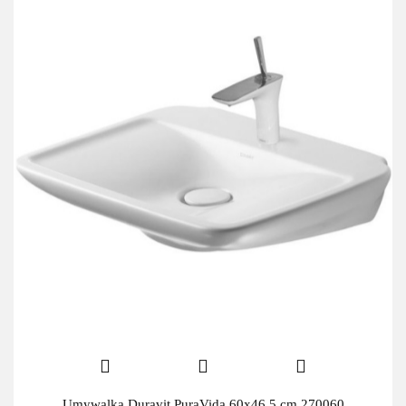
Umywalka Duravit PuraVida 60x46,5 cm 270060