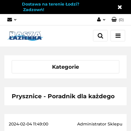
Dostawa na terenie Łodzi?
Zadzowń!
(
0
)
Zaloguj się
Załóż konto
Dodaj zgłoszenie
Zgody cookies
Kategorie
Prysznice - Poradnik dla każdego
2024-02-04 11:49:00
Administrator Sklepu