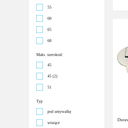
55
60
65
68
Maks. szerokość
45
45 (2)
51
Typ
pod umywalkę
Durav
wiszące