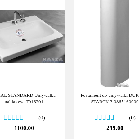
EAL STANDARD Umywalka
Postument do umywalki DU
nablatowa T016201
STARCK 3 0865160000
(0)
(0)
1100.00
299.00