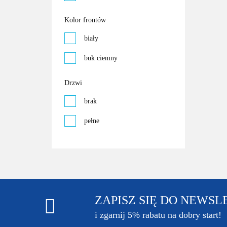
Kolor frontów
biały
buk ciemny
Drzwi
brak
pełne
ZAPISZ SIĘ DO NEWS
i zgarnij 5% rabatu na dobry start!