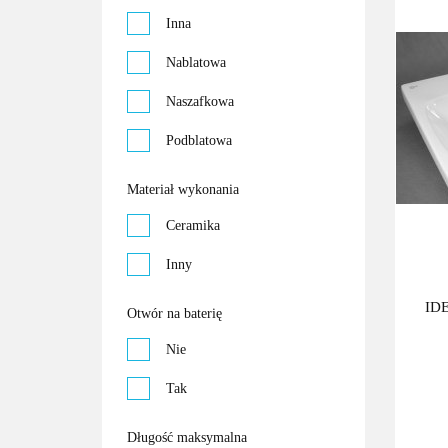
Inna
Nablatowa
Naszafkowa
Podblatowa
Stojąca
Materiał wykonania
Ścienna
Ceramika
Inny
ID
Otwór na baterię
Nie
Tak
Długość maksymalna