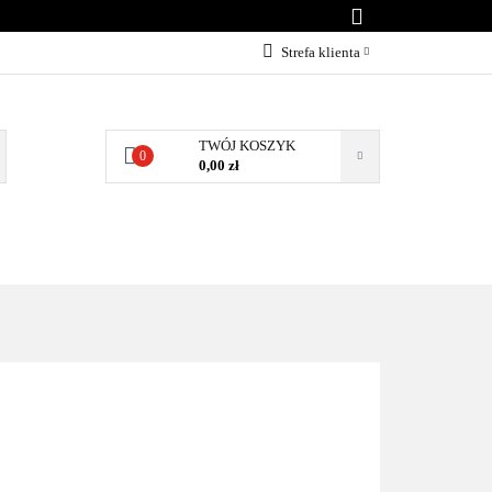
KONTAKT
Strefa klienta
Zaloguj się
Załóż konto
TWÓJ KOSZYK
0
0,00 zł
Dodaj zgłoszenie
Zgody cookies
BLOG
KONTAKT