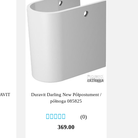
RAVIT
Duravit Darling New Półpostument /
półnoga 085825
(0)
369.00