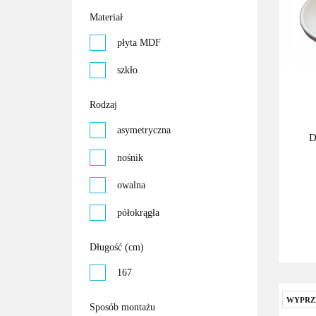
Materiał
płyta MDF
szkło
Rodzaj
asymetryczna
D
nośnik
owalna
półokrągła
prostokątna
Długość (cm)
167
WYPRZ
Sposób montażu