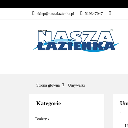
KATEGORIE
sklep@naszalazienka.pl
519347047
KATEGORIE
WYPRZEDAŻ
Strona główna
Umywalki
Kategorie
Um
Toalety
U