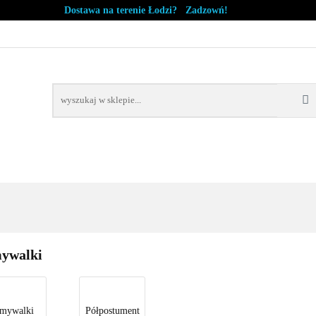
Dostawa na terenie Łodzi? Zadzowń!
WYPRZEDAŻ
NOWOŚCI
BESTSELLERY
BLOG
NOWOŚCI
BESTSELLERY
ywalki
mywalki
Półpostument