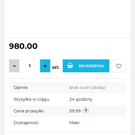
980.00
DO KOSZYKA
szt.
Do
Opinie
brak ocen
(dodaj)
przecho
Wysyłka w ciągu
24 godziny
Cena przesyłki
59.99
Dostępność
Mało