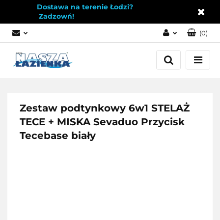
Dostawa na terenie Łodzi?
Zadzowń!
(
0
)
Zaloguj się
Załóż konto
Dodaj zgłoszenie
Zgody cookies
Zestaw podtynkowy 6w1 STELAŻ
TECE + MISKA Sevaduo Przycisk
Tecebase biały