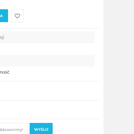
KA
Do
aj)
przechowalni
pność
WYŚLIJ