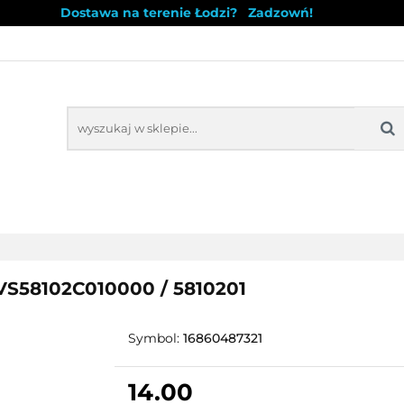
Dostawa na terenie Łodzi? Zadzowń!
WYPRZEDAŻ
NOWOŚCI
BESTSELLERY
BLO
Ż
NOWOŚCI
BESTSELLERY
 VS58102C010000 / 5810201
Symbol:
16860487321
14.00