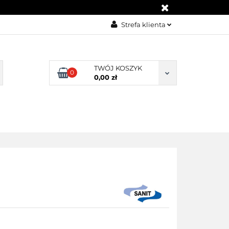
G
KONTAKT
Strefa klienta
Zaloguj się
Załóż konto
TWÓJ KOSZYK
0
0,00 zł
Dodaj zgłoszenie
Zgody cookies
BLOG
KONTAKT