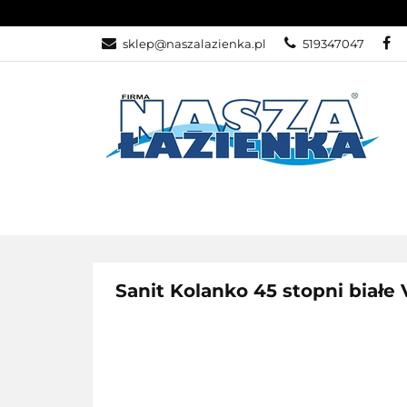
KATEGORIE
sklep@naszalazienka.pl
519347047
KATEGORIE
WYPRZEDA
Sanit Kolanko 45 stopni białe