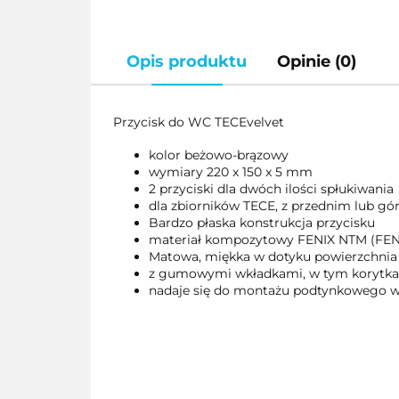
Opis produktu
Opinie (0)
Przycisk do WC TECEvelvet
kolor beżowo-brązowy
wymiary 220 x 150 x 5 mm
2 przyciski dla dwóch ilości spłukiwania
dla zbiorników TECE, z przednim lub g
Bardzo płaska konstrukcja przycisku
materiał kompozytowy FENIX NTM (FENIX
Matowa, miękka w dotyku powierzchnia
z gumowymi wkładkami, w tym korytka p
nadaje się do montażu podtynkowego w