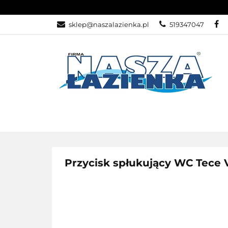
KATEGORIE
sklep@naszalazienka.pl
519347047
KATEGORIE
WYPRZEDA
Przycisk spłukujący WC Tece 