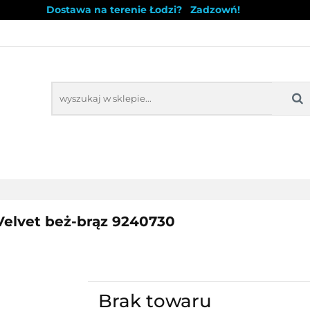
Dostawa na terenie Łodzi? Zadzowń!
WYPRZEDAŻ
NOWOŚCI
BESTSELLERY
BLO
Ż
NOWOŚCI
BESTSELLERY
Velvet beż-brąz 9240730
Brak towaru