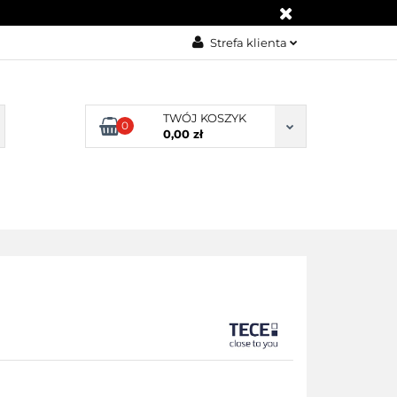
G
KONTAKT
Strefa klienta
Zaloguj się
Załóż konto
TWÓJ KOSZYK
0
0,00 zł
Dodaj zgłoszenie
Zgody cookies
BLOG
KONTAKT