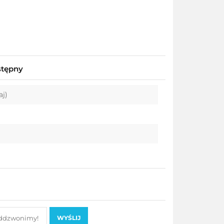
stępny
aj)
WYŚLIJ