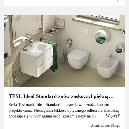
TESI. Ideal Standard znów zaskoczył piękną
kolekcją w świecie wyposażenia łazienek
Seria Tesi marki Ideal Standard to prawdziwa oznaka kunsztu
projektowania. Nienaganna lekkość optycznego odbioru z łatwością
Więcej
dopasuje się w wymagania osób, którym zależy na ciekawym
efekcie końcowym. O czym warto wspomnieć to ogólna b...
Administrator Sklepu