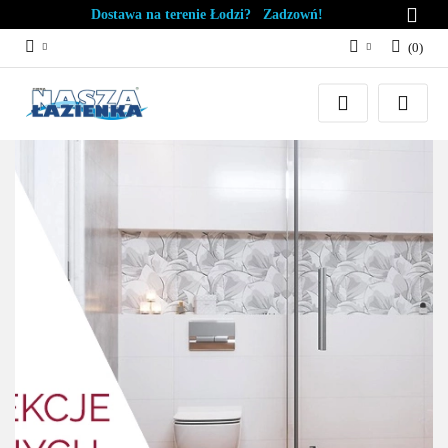
Dostawa na terenie Łodzi? Zadzowń!
(
0
)
Zaloguj się
Załóż konto
Dodaj zgłoszenie
Zgody cookies