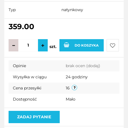
Typ
natynkowy
359.00
DO KOSZYKA
szt.
Do
Opinie
brak ocen
(dodaj)
przecho
Wysyłka w ciągu
24 godziny
Cena przesyłki
16
Dostępność
Mało
ZADAJ PYTANIE