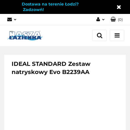
Dostawa na terenie Łodzi?
Zadzowń!
(
0
)
Zaloguj się
Załóż konto
Dodaj zgłoszenie
Zgody cookies
IDEAL STANDARD Zestaw
natryskowy Evo B2239AA