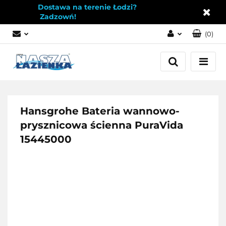
Dostawa na terenie Łodzi?
Zadzowń!
(
0
)
Zaloguj się
Załóż konto
Dodaj zgłoszenie
Zgody cookies
Hansgrohe Bateria wannowo-
prysznicowa ścienna PuraVida
15445000