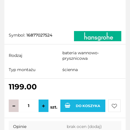
Symbol:
16877027524
bateria wannowo-
Rodzaj
prysznicowa
Typ montażu
ścienna
1199.00
DO KOSZYKA
szt.
Do
Opinie
brak ocen
(dodaj)