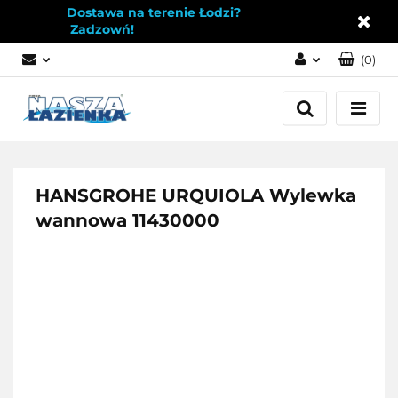
Dostawa na terenie Łodzi?
Zadzowń!
(
0
)
Zaloguj się
Załóż konto
Dodaj zgłoszenie
Zgody cookies
HANSGROHE URQUIOLA Wylewka
wannowa 11430000