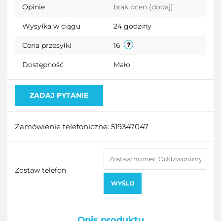
Opinie
brak ocen
(dodaj)
przecho
Wysyłka w ciągu
24 godziny
Cena przesyłki
16
Dostępność
Mało
ZADAJ PYTANIE
Zamówienie telefoniczne: 519347047
Zostaw telefon
WYŚLIJ
Opis produktu