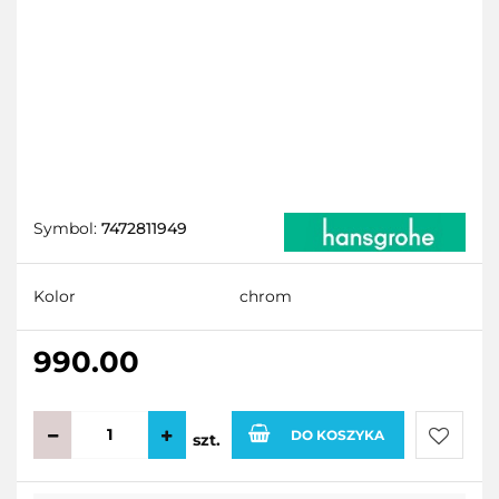
Symbol:
7472811949
Kolor
chrom
990.00
DO KOSZYKA
szt.
Do