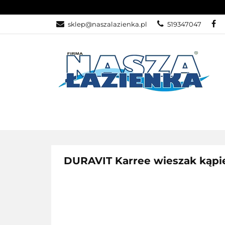
KATEGORIE
sklep@naszalazienka.pl
519347047
KATEGORIE
WYPRZEDA
DURAVIT Karree wieszak kąp