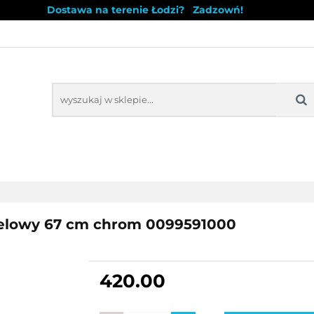
Dostawa na terenie Łodzi? Zadzowń!
WYPRZEDAŻ
NOWOŚCI
BESTSELLERY
BLO
Ż
NOWOŚCI
BESTSELLERY
ielowy 67 cm chrom 0099591000
420.00