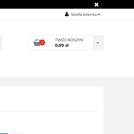
G
KONTAKT
Strefa klienta
Zaloguj się
Załóż konto
TWÓJ KOSZYK
0
0,00 zł
Dodaj zgłoszenie
Zgody cookies
BLOG
KONTAKT