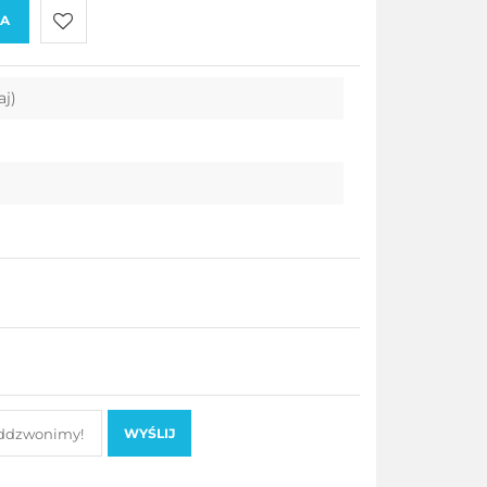
KA
Do
aj)
przechowalni
WYŚLIJ